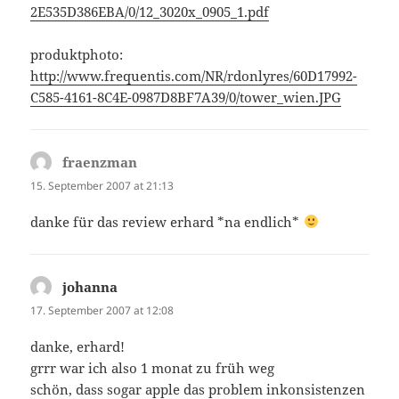
2E535D386EBA/0/12_3020x_0905_1.pdf
produktphoto:
http://www.frequentis.com/NR/rdonlyres/60D17992-
C585-4161-8C4E-0987D8BF7A39/0/tower_wien.JPG
fraenzman
says:
15. September 2007 at 21:13
danke für das review erhard *na endlich*
johanna
says:
17. September 2007 at 12:08
danke, erhard!
grrr war ich also 1 monat zu früh weg
schön, dass sogar apple das problem inkonsistenzen