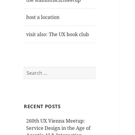
the stammtisch/meetup
host a location
visit also: The UX book club
Search
for:
RECENT POSTS
260th UX Vienna Meetup:
Service Design in the Age of