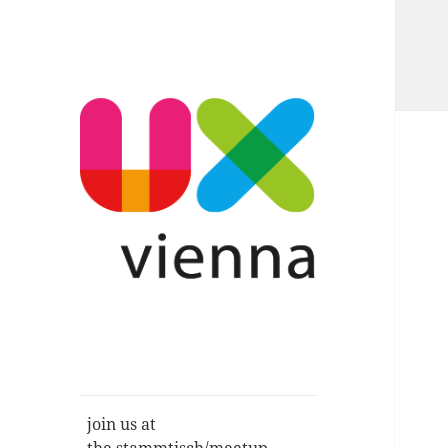
Im Gespräch: User Experience,
UXvienna
Service Design, Usability u.a.
join us at