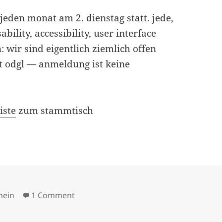
jeden monat am 2. dienstag statt. jede,
bility, accessibility, user interface
n: wir sind eigentlich ziemlich offen
ht odgl — anmeldung ist keine
iste
zum stammtisch
ories
on 72. interaction design stammtisch
mein
1 Comment