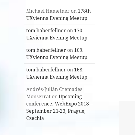
Michael Hametner
on
178th
UXvienna Evening Meetup
tom haberfellner
on
170.
UXvienna Evening Meetup
tom haberfellner
on
169.
UXvienna Evening Meetup
tom haberfellner
on
168.
UXvienna Evening Meetup
Andrés-Julián Cremades
Monserrat
on
Upcoming
conference: WebExpo 2018 –
September 21-23, Prague,
Czechia