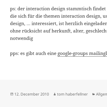
ps: der interaction design stammtisch findet 
die sich für die themen interaction design, usa
design, … interessiert, ist herzlich eingelade
ohne rücksicht auf herkunft, alter, geschlec
notwendig
pps: es gibt auch eine
google-groups mailingl
Posted
Author
Categ
12. December 2010
tom haberfellner
Allge
on