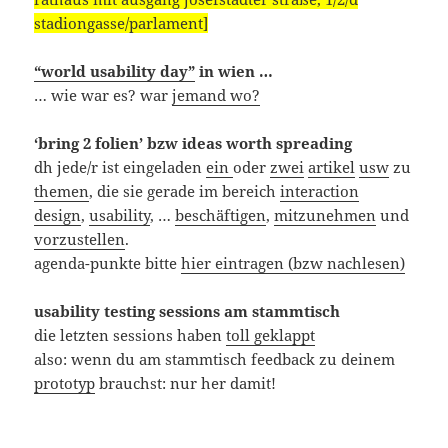
stadiongasse/parlament]
“world usability day”
in wien …
… wie war es? war
jemand wo?
‘bring 2 folien’ bzw ideas worth spreading
dh jede/r ist eingeladen
ein
oder
zwei
artikel
usw
zu
themen
, die sie gerade im bereich
interaction
design
,
usability
, …
beschäftigen
,
mitzunehmen
und
vorzustellen
.
agenda-punkte bitte
hier eintragen (bzw nachlesen)
usability testing sessions am stammtisch
die letzten sessions haben
toll geklappt
also: wenn du am stammtisch feedback zu deinem
prototyp
brauchst: nur her damit!