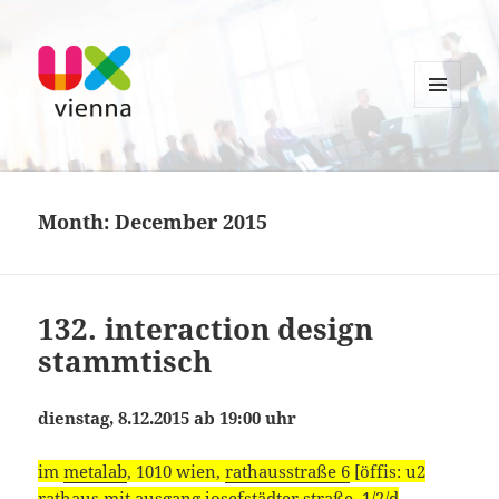
MENU
AND
UXvienna
WIDGETS
Month:
December 2015
132. interaction design
stammtisch
dienstag, 8.12.2015 ab 19:00 uhr
im
metalab
, 1010 wien,
rathausstraße 6
[öffis: u2
rathaus mit ausgang josefstädter straße, 1/2/d