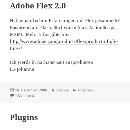
Adobe Flex 2.0
Hat jemand schon Erfahrungen mit Flex gesammelt?
Basierend auf Flash, Stichworte Ajax, ActionScript,
MXML. Mehr Infos gibts hier:
http://www.adobe.com/products/flex/productinfo/fea
tures/
Ich werds in nächster Zeit ausprobieren.
LG Johanna
Posted
Author
Categories
18. December 2006
johanna
Allgemein
on
on Adobe Flex 2.0
1 Comment
Plugins