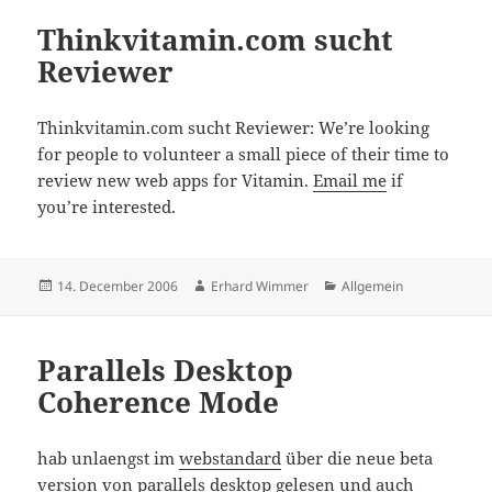
Thinkvitamin.com sucht
Reviewer
Thinkvitamin.com sucht Reviewer: We’re looking
for people to volunteer a small piece of their time to
review new web apps for Vitamin.
Email me
if
you’re interested.
Posted
Author
Categories
14. December 2006
Erhard Wimmer
Allgemein
on
Parallels Desktop
Coherence Mode
hab unlaengst im
webstandard
über die neue beta
version von
parallels desktop
gelesen und auch