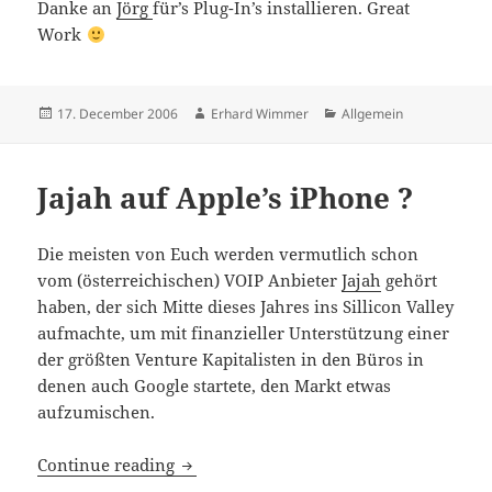
Danke an
Jörg
für’s Plug-In’s installieren. Great
Work
Posted
Author
Categories
17. December 2006
Erhard Wimmer
Allgemein
on
Jajah auf Apple’s iPhone ?
Die meisten von Euch werden vermutlich schon
vom (österreichischen) VOIP Anbieter
Jajah
gehört
haben, der sich Mitte dieses Jahres ins Sillicon Valley
aufmachte, um mit finanzieller Unterstützung einer
der größten Venture Kapitalisten in den Büros in
denen auch Google startete, den Markt etwas
aufzumischen.
Jajah auf Apple’s iPhone ?
Continue reading