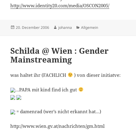
http://www.identity20.com/media/OSCON2005/
Posted
Author
Categories
20. December 2006
johanna
Allgemein
on
Schilda @ Wien : Gender
Mainstreaming
was haltet ihr (FACHLICH
) von dieser initiatve:
…PAPA mit kind find ich gut
= damenrad (wer’s nicht erkannt hat…)
http://www.wien.gv.at/nachrichten/gm.html