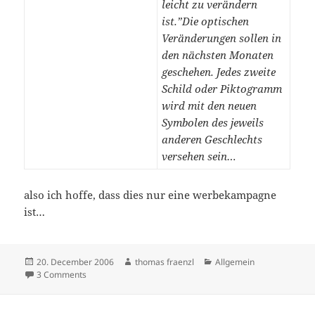
leicht zu verändern
ist.”Die optischen
Veränderungen sollen in
den nächsten Monaten
geschehen. Jedes zweite
Schild oder Piktogramm
wird mit den neuen
Symbolen des jeweils
anderen Geschlechts
versehen sein…
also ich hoffe, dass dies nur eine werbekampagne
ist…
Posted
Author
Categories
20. December 2006
thomas fraenzl
Allgemein
on
on Schilda @ Wien : Gender Mainstreaming
3 Comments