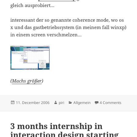
gleich ausprobiert…
interessant der so genannte coherence mode, wo os
x und das gastbetriebssystem (in meinem fall winxp)
in einem screen verschmelzen…
(
Machs größer
)
Posted
Author
Categories
on Paral
11. December 2006
piri
Allgemein
4 Comments
on
3 months internship in
interaction design starting