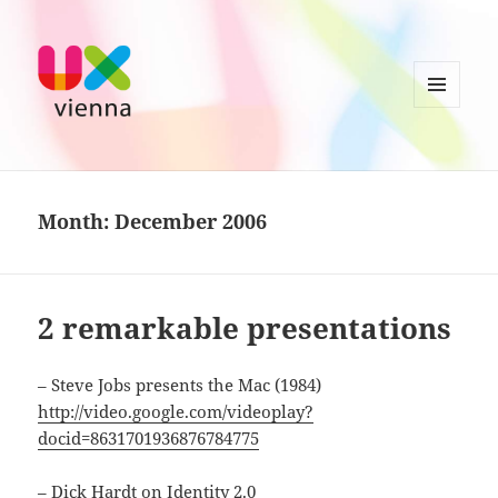
MENU
AND
UXvienna
WIDGETS
Month:
December 2006
2 remarkable presentations
– Steve Jobs presents the Mac (1984)
http://video.google.com/videoplay?
docid=8631701936876784775
– Dick Hardt on Identity 2.0