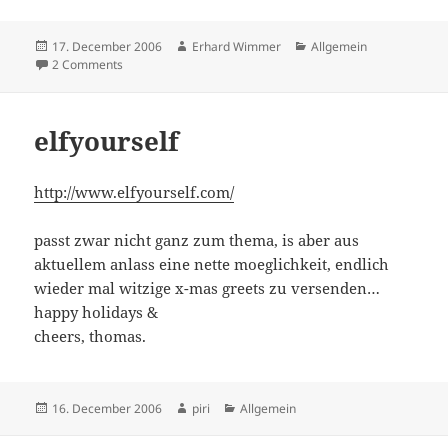
Posted
Author
Categories
17. December 2006
Erhard Wimmer
Allgemein
on
on Jajah auf Apple’s iPhone ?
2 Comments
elfyourself
http://www.elfyourself.com/
passt zwar nicht ganz zum thema, is aber aus
aktuellem anlass eine nette moeglichkeit, endlich
wieder mal witzige x-mas greets zu versenden…
happy holidays &
cheers, thomas.
Posted
Author
Categories
16. December 2006
piri
Allgemein
on