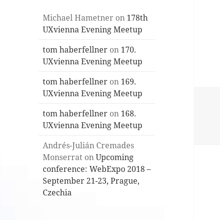
Michael Hametner
on
178th
UXvienna Evening Meetup
tom haberfellner
on
170.
UXvienna Evening Meetup
tom haberfellner
on
169.
UXvienna Evening Meetup
tom haberfellner
on
168.
UXvienna Evening Meetup
Andrés-Julián Cremades
Monserrat
on
Upcoming
conference: WebExpo 2018 –
September 21-23, Prague,
Czechia