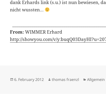
dank Erhards link (s.u.) ist nun bewiesen, da
nicht wussten…
____________________________________________
From:
WIMMER Erhard
http://showyou.com/v/y:buqQ03DayHI?u=20
Posted
Author
Categorie
6. February 2012
thomas fraenzl
Allgemein
on