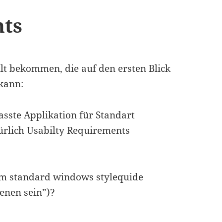
nts
llt bekommen, die auf den ersten Blick
 kann:
asste Applikation für Standart
rlich Usabilty Requirements
em standard windows stylequide
ienen sein”)?