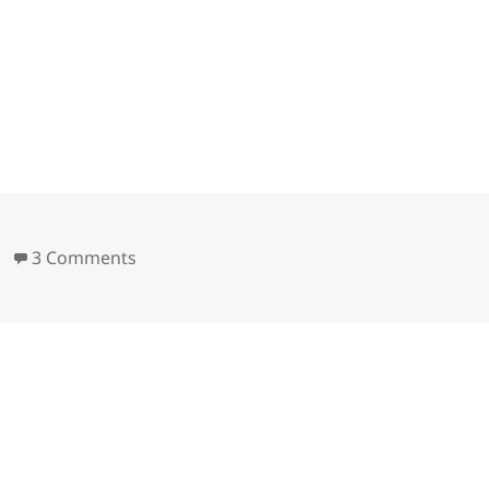
s
on Usabilty Requirements
3 Comments