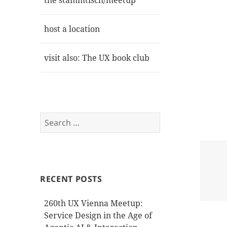
the stammtisch/meetup
host a location
visit also: The UX book club
Search
for:
RECENT POSTS
260th UX Vienna Meetup:
Service Design in the Age of