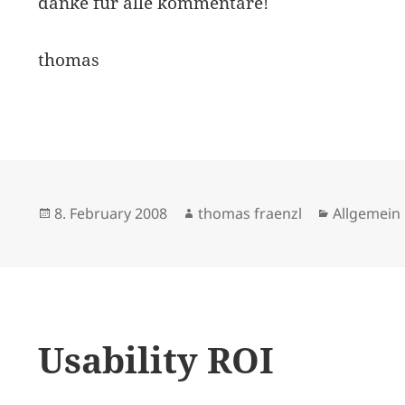
danke für alle kommentare!
thomas
Posted
Author
Categorie
8. February 2008
thomas fraenzl
Allgemein
on
Usability ROI