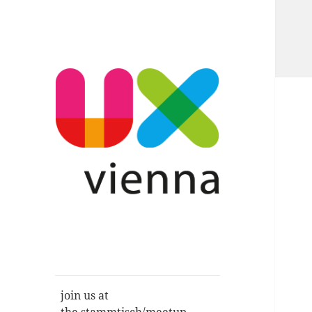
Im Gespräch: User Experience,
UXvienna
Service Design, Usability u.a.
join us at