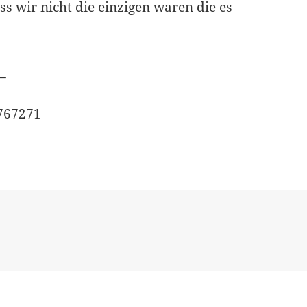
ss wir nicht die einzigen waren die es
_
767271
s