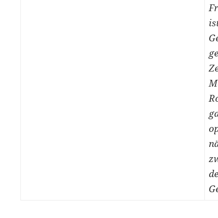
Fr
is
G
ge
Ze
Ma
Ro
ga
op
nä
zw
de
Ge