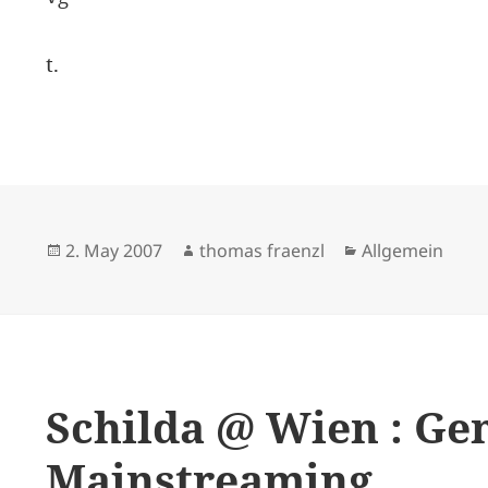
t.
Posted
Author
Categories
2. May 2007
thomas fraenzl
Allgemein
on
Schilda @ Wien : Ge
Mainstreaming