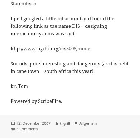
Stammtisch.
I just googled a little bit around and found the
following link as the name DIS – designing
interaction systems was said:
http://www.sigchi.org/dis2008/home
Sounds quite interesting and dangerous (as it is held
in cape town – south africa this year).
br, Tom
Powered by
ScribeFire
.
Posted
Author
Categories
12. December 2007
thgrill
Allgemein
on
on DIS 2008 – Designing Interactive Systems
2 Comments