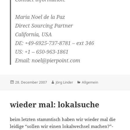
Maria Noel de la Paz
Direct Sourcing Partner
California, USA
DE: +49-6925-737-8781 – ext 346
US: +1 – 650-963-1861
Email: noel@pierpoint.com
Posted
Author
Categories
28. December 2007
Jörg Linder
Allgemein
on
wieder mal: lokalsuche
beim letzten stammtisch haben wir wieder mal die
leidige “sollen wir einen lokalwechsel machen?”-