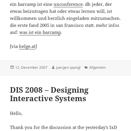
ein barcamp ist eine
unconference
. dh jeder, der
etwas beizutragen hat oder etwas lernen will, ist
willkommen und herzlich eingeladen mitzumachen.
die erste fand 2005 in san francisco statt. mehr infos
auf:
was ist ein barcamp
.
[via
helge.at
]
Posted
Author
Categories
12. December 2007
juergen spangl
Allgemein
on
DIS 2008 – Designing
Interactive Systems
Hello,
Thank you for the discussion at the yesterday’s IxD