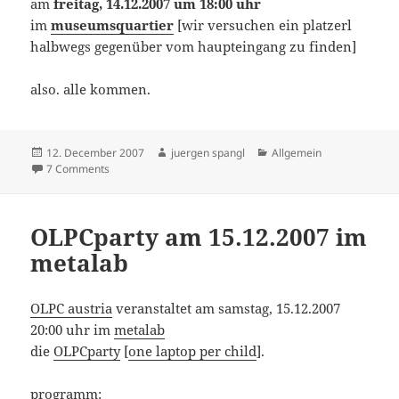
am
freitag, 14.12.2007 um 18:00 uhr
im
museumsquartier
[wir versuchen ein platzerl
halbwegs gegenüber vom haupteingang zu finden]
also. alle kommen.
Posted
Author
Categories
12. December 2007
juergen spangl
Allgemein
on
on 1. interaction design punsch am fr, 14.12.2007
7 Comments
OLPCparty am 15.12.2007 im
metalab
OLPC austria
veranstaltet am samstag, 15.12.2007
20:00 uhr im
metalab
die
OLPCparty
[
one laptop per child
].
programm
: