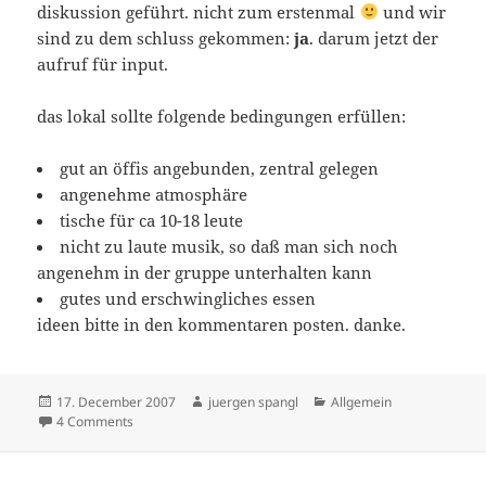
diskussion geführt. nicht zum erstenmal
und wir
sind zu dem schluss gekommen:
ja
. darum jetzt der
aufruf für input.
das lokal sollte folgende bedingungen erfüllen:
gut an öffis angebunden, zentral gelegen
angenehme atmosphäre
tische für ca 10-18 leute
nicht zu laute musik, so daß man sich noch
angenehm in der gruppe unterhalten kann
gutes und erschwingliches essen
ideen bitte in den kommentaren posten. danke.
Posted
Author
Categories
17. December 2007
juergen spangl
Allgemein
on
on wieder mal: lokalsuche
4 Comments