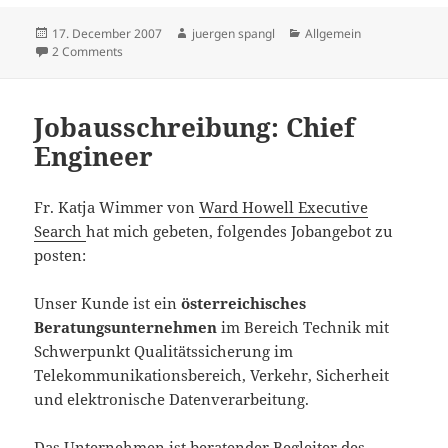
Posted
Author
Categories
17. December 2007
juergen spangl
Allgemein
on
on duelity: creationism vs evolution
2 Comments
Jobausschreibung: Chief
Engineer
Fr. Katja Wimmer von
Ward Howell Executive
Search
hat mich gebeten, folgendes Jobangebot zu
posten:
Unser Kunde ist ein
österreichisches
Beratungsunternehmen
im Bereich Technik mit
Schwerpunkt Qualitätssicherung im
Telekommunikationsbereich, Verkehr, Sicherheit
und elektronische Datenverarbeitung.
Das Unternehmen ist beratender Begleiter des