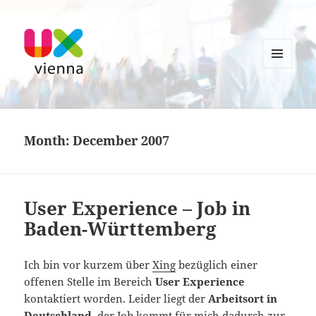
MENU
AND
UXvienna
WIDGETS
Month:
December 2007
User Experience – Job in
Baden-Württemberg
Ich bin vor kurzem über
Xing
bezüglich einer
offenen Stelle im Bereich
User Experience
kontaktiert worden. Leider liegt der
Arbeitsort in
Deutschland
, der Job kommt für mich dadurch zur