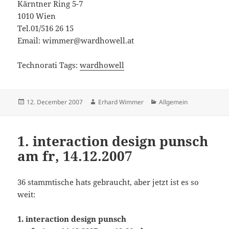
Kärntner Ring 5-7
1010 Wien
Tel.01/516 26 15
Email: wimmer@wardhowell.at
Technorati Tags:
wardhowell
Posted
Author
Categories
12. December 2007
Erhard Wimmer
Allgemein
on
1. interaction design punsch
am fr, 14.12.2007
36 stammtische hats gebraucht, aber jetzt ist es so
weit:
1. interaction design punsch