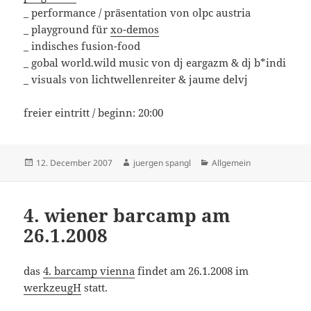
_ performance / präsentation von olpc austria
_ playground für
xo-demos
_ indisches fusion-food
_ gobal world.wild music von dj eargazm & dj b*indi
_ visuals von lichtwellenreiter & jaume delvj
freier eintritt / beginn: 20:00
Posted
Author
Categories
12. December 2007
juergen spangl
Allgemein
on
4. wiener barcamp am
26.1.2008
das
4. barcamp vienna
findet am 26.1.2008 im
werkzeugH
statt.