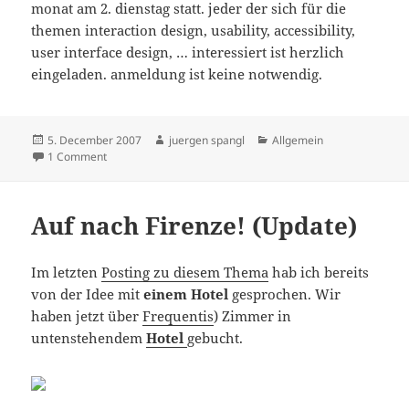
monat am 2. dienstag statt. jeder der sich für die
themen interaction design, usability, accessibility,
user interface design, … interessiert ist herzlich
eingeladen. anmeldung ist keine notwendig.
Posted
Author
Categories
5. December 2007
juergen spangl
Allgemein
on
on 36. interaction design stammtisch am 11.12.2007
1 Comment
Auf nach Firenze! (Update)
Im letzten
Posting zu diesem Thema
hab ich bereits
von der Idee mit
einem Hotel
gesprochen. Wir
haben jetzt über
Frequentis
) Zimmer in
untenstehendem
Hotel
gebucht.