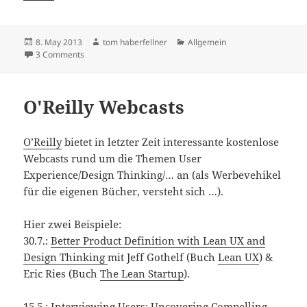
Posted
Author
Categories
8. May 2013
tom haberfellner
Allgemein
on
on 101. interaction design stammtisch
3 Comments
O'Reilly Webcasts
O’Reilly
bietet in letzter Zeit interessante kostenlose
Webcasts rund um die Themen User
Experience/Design Thinking/… an (als Werbevehikel
für die eigenen Bücher, versteht sich …).
Hier zwei Beispiele:
30.7.:
Better Product Definition with Lean UX and
Design Thinking
mit Jeff Gothelf (Buch
Lean UX
) &
Eric Ries (Buch
The Lean Startup
).
15.5.:
Interviewing Users: Uncovering Compelling