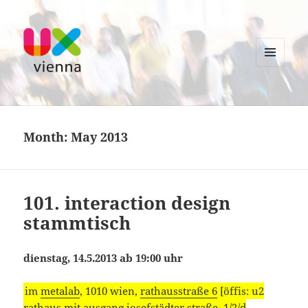
MENU
AND
UXvienna
WIDGETS
Month:
May 2013
101. interaction design
stammtisch
dienstag, 14.5.2013 ab 19:00 uhr
im
metalab
, 1010 wien,
rathausstraße 6
[öffis: u2
rathaus mit ausgang josefstädter straße, 1/2/d