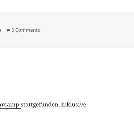
es
on 46. interaction design stammtisch
n
5 Comments
arcamp
stattgefunden, inklusive