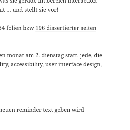
 was sie gerade im bereich interaction
it … und stellt sie vor!
 34 folien bzw
196 dissertierter seiten
en monat am 2. dienstag statt. jede, die
ty, accessibility, user interface design,
n neuen reminder text geben wird