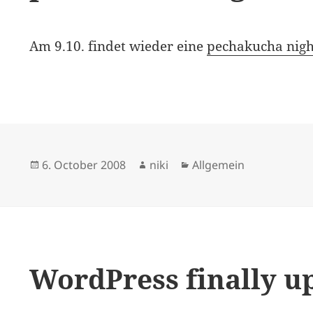
Am 9.10. findet wieder eine
pechakucha nigh
Posted
Author
Categories
6. October 2008
niki
Allgemein
on
WordPress finally u