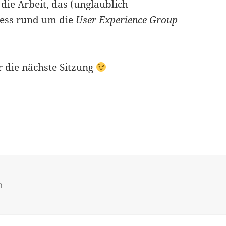
n die Arbeit, das (unglaublich
ness rund um die
User Experience Group
 die nächste Sitzung
es
n