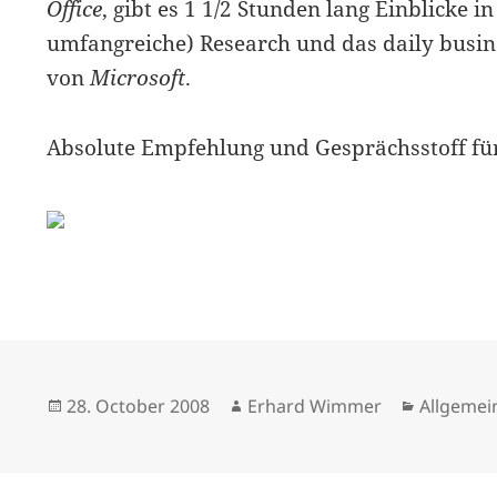
Office
, gibt es 1 1/2 Stunden lang Einblicke i
umfangreiche) Research und das daily busi
von
Microsoft
.
Absolute Empfehlung und Gesprächsstoff für
Posted
Author
Categori
28. October 2008
Erhard Wimmer
Allgemei
on