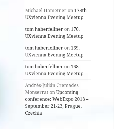
Michael Hametner
on
178th
UXvienna Evening Meetup
tom haberfellner
on
170.
UXvienna Evening Meetup
tom haberfellner
on
169.
UXvienna Evening Meetup
tom haberfellner
on
168.
UXvienna Evening Meetup
Andrés-Julián Cremades
Monserrat
on
Upcoming
conference: WebExpo 2018 –
September 21-23, Prague,
Czechia