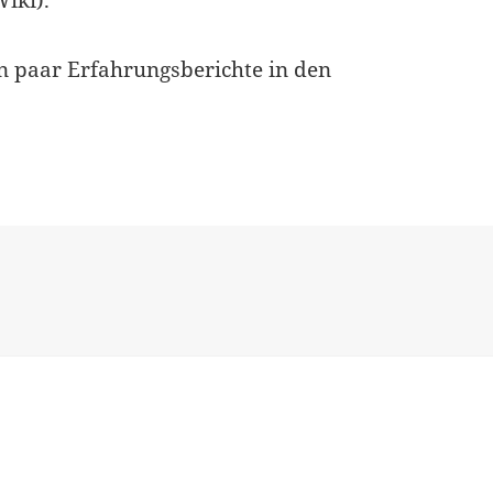
iki).
ein paar Erfahrungsberichte in den
s