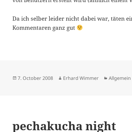
von Benutzern erstellt wird (ähnlich einem W
Da ich selber leider nicht dabei war, täten 
Kommentaren ganz gut
Posted
Author
Categorie
7. October 2008
Erhard Wimmer
Allgemein
on
pechakucha night