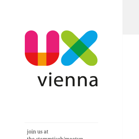
Im Gespräch: User Experience,
UXvienna
Service Design, Usability u.a.
join us at