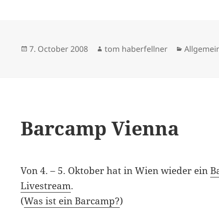
Posted
Author
Categori
7. October 2008
tom haberfellner
Allgemei
on
Barcamp Vienna
Von 4. – 5. Oktober hat in Wien wieder ein
B
Livestream
.
(
Was ist ein Barcamp?
)