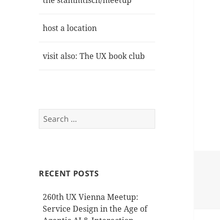
the stammtisch/meetup
host a location
visit also: The UX book club
Search
for:
RECENT POSTS
260th UX Vienna Meetup:
Service Design in the Age of