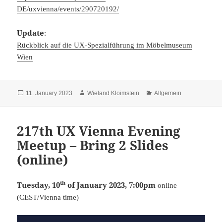
DE/uxvienna/events/290720192/
Update
:
Rückblick auf die UX-Spezialführung im Möbelmuseum
Wien
Posted
Author
Categories
11. January 2023
Wieland Kloimstein
Allgemein
on
217th UX Vienna Evening
Meetup – Bring 2 Slides
(online)
th
Tuesday, 10
of January 2023, 7:00pm
online
(CEST/Vienna time)