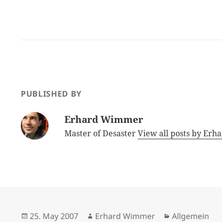
PUBLISHED BY
Erhard Wimmer
Master of Desaster
View all posts by E
Posted
Author
Categories
25. May 2007
Erhard Wimmer
Allgemein