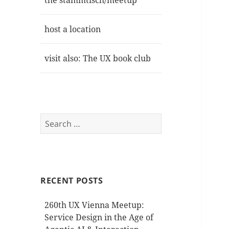
the stammtisch/meetup
host a location
visit also: The UX book club
Search
for:
RECENT POSTS
260th UX Vienna Meetup:
Service Design in the Age of