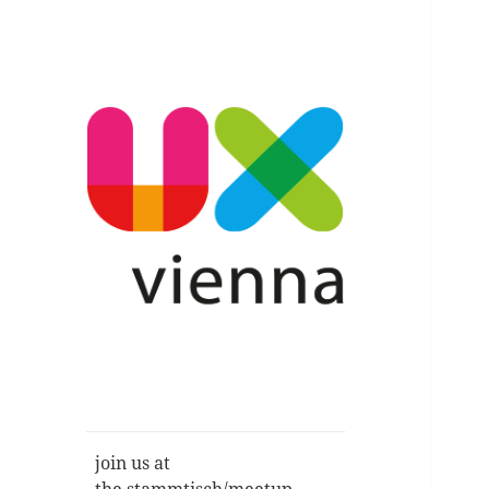
Im Gespräch: User Experience,
UXvienna
Service Design, Usability u.a.
join us at