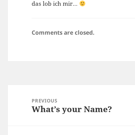
das lob ich mir…
Comments are closed.
Post
navigation
PREVIOUS
What’s your Name?
Previous
post: