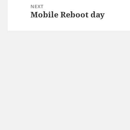
NEXT
Mobile Reboot day
Next
post: