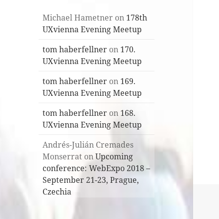
Michael Hametner
on
178th
UXvienna Evening Meetup
tom haberfellner
on
170.
UXvienna Evening Meetup
tom haberfellner
on
169.
UXvienna Evening Meetup
tom haberfellner
on
168.
UXvienna Evening Meetup
Andrés-Julián Cremades
Monserrat
on
Upcoming
conference: WebExpo 2018 –
September 21-23, Prague,
Czechia