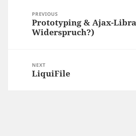
Post
navigation
PREVIOUS
Prototyping & Ajax-Libra
Previous
Widerspruch?)
post:
NEXT
LiquiFile
Next
post: