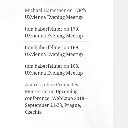
Michael Hametner
on
178th
UXvienna Evening Meetup
tom haberfellner
on
170.
UXvienna Evening Meetup
tom haberfellner
on
169.
UXvienna Evening Meetup
tom haberfellner
on
168.
UXvienna Evening Meetup
Andrés-Julián Cremades
Monserrat
on
Upcoming
conference: WebExpo 2018 –
September 21-23, Prague,
Czechia