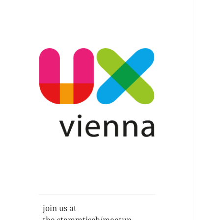
Im Gespräch: User Experience,
UXvienna
Service Design, Usability u.a.
join us at