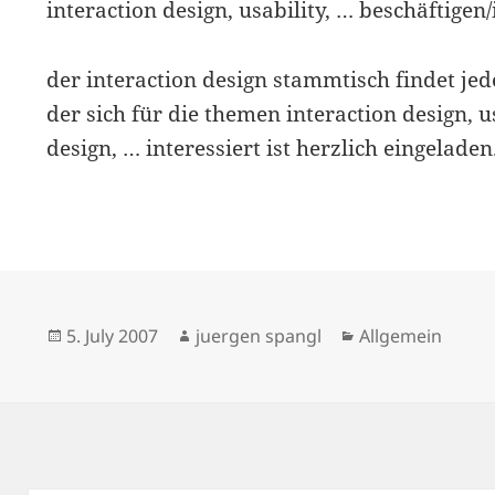
interaction design, usability, … beschäftigen/i
der interaction design stammtisch findet jed
der sich für die themen interaction design, usa
design, … interessiert ist herzlich eingelad
Posted
Author
Categories
5. July 2007
juergen spangl
Allgemein
on