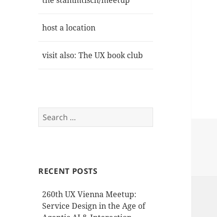
the stammtisch/meetup
host a location
visit also: The UX book club
Search
for:
RECENT POSTS
260th UX Vienna Meetup:
Service Design in the Age of