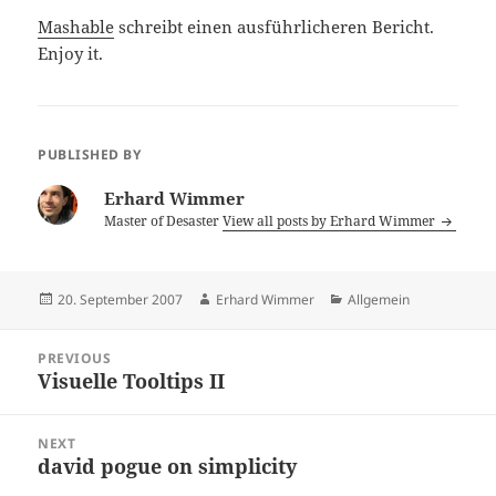
Mashable
schreibt einen ausführlicheren Bericht.
Enjoy it.
PUBLISHED BY
Erhard Wimmer
Master of Desaster
View all posts by Erhard Wimmer
Posted
Author
Categories
20. September 2007
Erhard Wimmer
Allgemein
on
Post
PREVIOUS
navigation
Visuelle Tooltips II
Previous
post:
NEXT
david pogue on simplicity
Next
post: