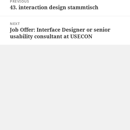
PREVIOUS
navigation
43. interaction design stammtisch
Previous
post:
NEXT
Job Offer: Interface Designer or senior
Next
usability consultant at USECON
post: