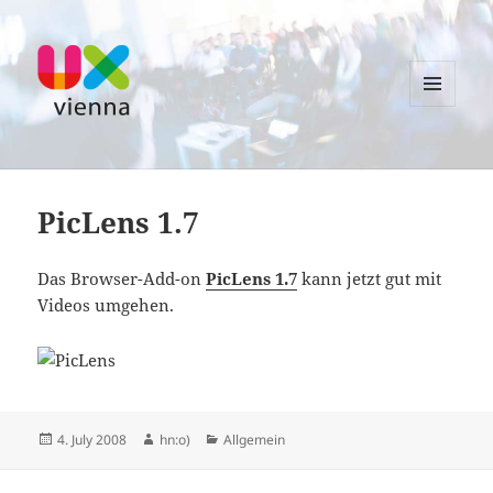
MENU
AND
UXvienna
WIDGETS
PicLens 1.7
Das Browser-Add-on
PicLens 1.7
kann jetzt gut mit
Videos umgehen.
Posted
Author
Categories
4. July 2008
hn:o)
Allgemein
on
Post