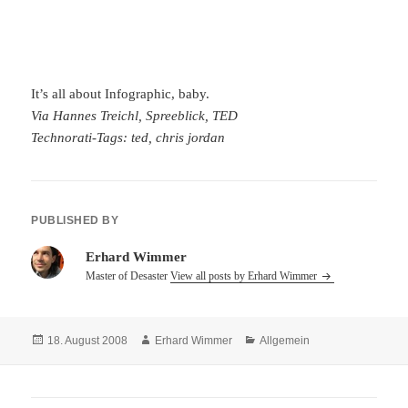
It’s all about Infographic, baby.
Via Hannes Treichl, Spreeblick, TED
Technorati-Tags: ted, chris jordan
PUBLISHED BY
Erhard Wimmer
Master of Desaster
View all posts by Erhard Wimmer
Posted
Author
Categories
18. August 2008
Erhard Wimmer
Allgemein
on