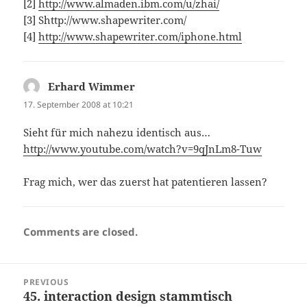
[2]
http://www.almaden.ibm.com/u/zhai/
[3] Shttp://www.shapewriter.com/
[4]
http://www.shapewriter.com/iphone.html
Erhard Wimmer
says:
17. September 2008 at 10:21
Sieht für mich nahezu identisch aus…
http://www.youtube.com/watch?v=9qJnLm8-Tuw
Frag mich, wer das zuerst hat patentieren lassen?
Comments are closed.
Post
PREVIOUS
navigation
45. interaction design stammtisch
Previous