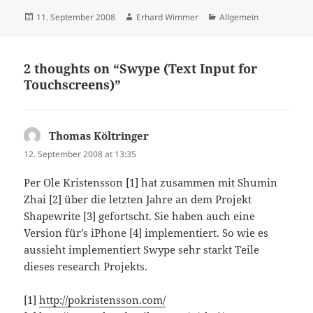
Posted
Author
Categories
11. September 2008
Erhard Wimmer
Allgemein
on
2 thoughts on “Swype (Text Input for
Touchscreens)”
Thomas Költringer
says:
12. September 2008 at 13:35
Per Ole Kristensson [1] hat zusammen mit Shumin
Zhai [2] über die letzten Jahre an dem Projekt
Shapewrite [3] gefortscht. Sie haben auch eine
Version für’s iPhone [4] implementiert. So wie es
aussieht implementiert Swype sehr starkt Teile
dieses research Projekts.
[1]
http://pokristensson.com/