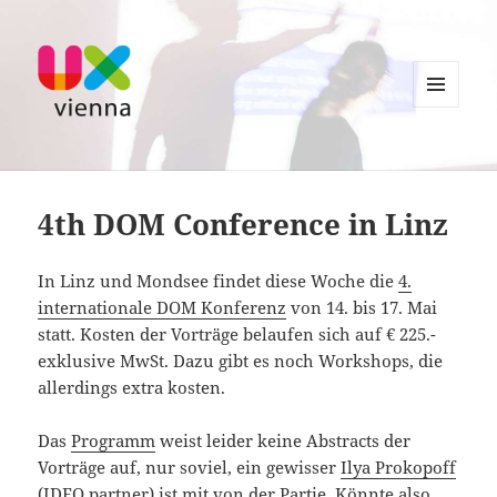
MENU
AND
UXvienna
WIDGETS
4th DOM Conference in Linz
In Linz und Mondsee findet diese Woche die
4.
internationale DOM Konferenz
von 14. bis 17. Mai
statt. Kosten der Vorträge belaufen sich auf € 225.-
exklusive MwSt. Dazu gibt es noch Workshops, die
allerdings extra kosten.
Das
Programm
weist leider keine Abstracts der
Vorträge auf, nur soviel, ein gewisser
Ilya Prokopoff
(IDEO partner) ist mit von der Partie. Könnte also