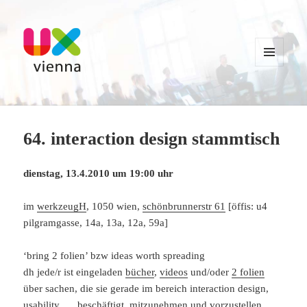
MENU
AND
WIDGETS
UXvienna
64. interaction design stammtisch
dienstag, 13.4.2010 um 19:00 uhr
im
werkzeugH
, 1050 wien,
schönbrunnerstr 61
[öffis: u4
pilgramgasse, 14a, 13a, 12a, 59a]
‘bring 2 folien’ bzw ideas worth spreading
dh jede/r ist eingeladen
bücher
,
videos
und/oder
2 folien
über sachen, die sie gerade im bereich interaction design,
usability, … beschäftigt, mitzunehmen und vorzustellen.