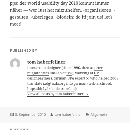
pps: der
world usability day 2010
kommt immer
näher — wer lust hat mitzuhelfen, -organisieren, -
gestalten, -überlegen, -blödeln:
do it!
join us!
let’s
meet!
PUBLISHED BY
tom haberfellner
interaction designer (since 1996, then at
peter
purgathofers
uid-lab of
igw
), working at
GP
designpartners
,
german UPA expert :-)
who helped 2005
translate
ixdg
/
ixda.org
into german (web-archived:
https://bit.ly/ixda-de-translate
)
View all posts by tom haberfellner
Posted
Author
Categories
8. September 2010
tom haberfellner
Allgemein
on
Post
PREVIOUS