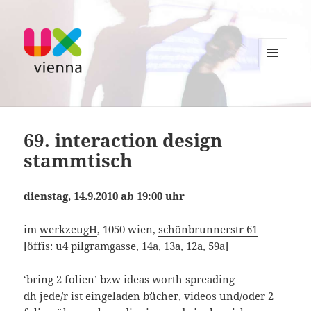
MENU
AND
UXvienna
WIDGETS
69. interaction design
stammtisch
dienstag, 14.9.2010 ab 19:00 uhr
im
werkzeugH
, 1050 wien,
schönbrunnerstr 61
[öffis: u4 pilgramgasse, 14a, 13a, 12a, 59a]
‘bring 2 folien’ bzw ideas worth spreading
dh jede/r ist eingeladen
bücher
,
videos
und/oder
2