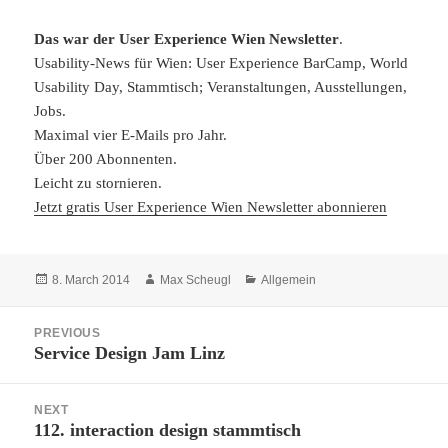
Das war der User Experience Wien Newsletter
.
Usability-News für Wien: User Experience BarCamp, World
Usability Day, Stammtisch; Veranstaltungen, Ausstellungen,
Jobs.
Maximal vier E-Mails pro Jahr.
Über 200 Abonnenten.
Leicht zu stornieren.
Jetzt gratis User Experience Wien Newsletter abonnieren
Posted
Author
Categories
8. March 2014
Max Scheugl
Allgemein
on
Post
PREVIOUS
navigation
Service Design Jam Linz
Previous
post:
NEXT
112. interaction design stammtisch
Next