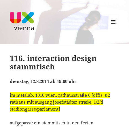
MENU
AND
UXvienna
WIDGETS
116. interaction design
stammtisch
dienstag, 12.8.2014 ab 19:00 uhr
im
metalab
, 1010 wien,
rathausstraße 6
[öffis: u2
rathaus mit ausgang josefstädter straße, 1/2/d
stadiongasse/parlament]
aufgepasst: ein stammtisch in den ferien