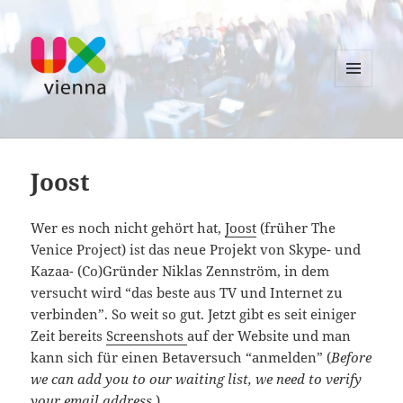
MENU
AND
UXvienna
WIDGETS
Joost
Wer es noch nicht gehört hat,
Joost
(früher The
Venice Project) ist das neue Projekt von Skype- und
Kazaa- (Co)Gründer Niklas Zennström, in dem
versucht wird “das beste aus TV und Internet zu
verbinden”. So weit so gut. Jetzt gibt es seit einiger
Zeit bereits
Screenshots
auf der Website und man
kann sich für einen Betaversuch “anmelden” (
Before
we can add you to our waiting list, we need to verify
your email address.
)