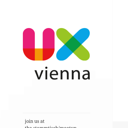
Im Gespräch: User Experience,
UXvienna
Service Design, Usability u.a.
join us at