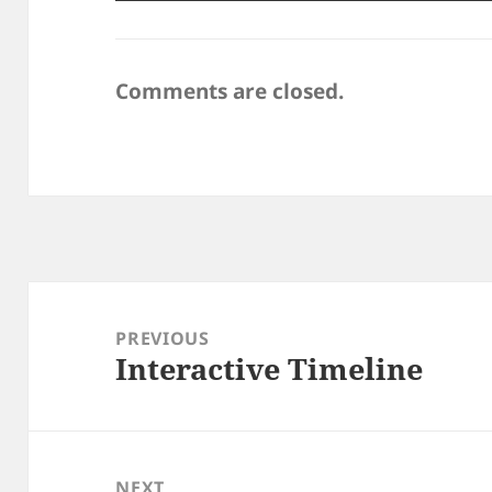
Comments are closed.
Post
navigation
PREVIOUS
Interactive Timeline
Previous
post:
NEXT