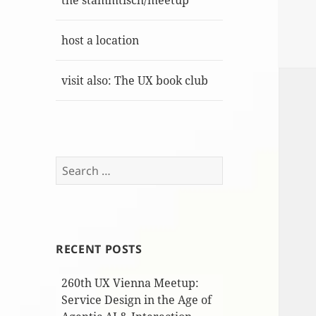
the stammtisch/meetup
host a location
visit also: The UX book club
Search
for:
RECENT POSTS
260th UX Vienna Meetup:
Service Design in the Age of