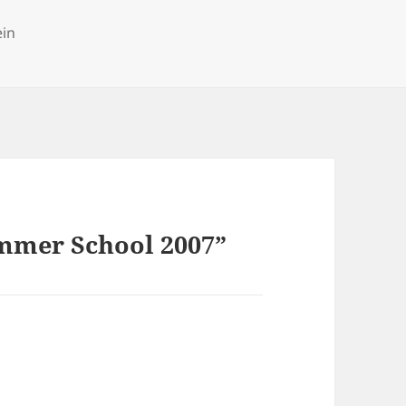
ies
ein
mmer School 2007”