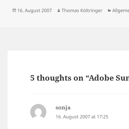
Posted
Author
Categor
16. August 2007
Thomas Költringer
Allgem
on
5 thoughts on “Adobe Su
sonja
says:
16. August 2007 at 17:25