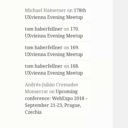
Michael Hametner
on
178th
UXvienna Evening Meetup
tom haberfellner
on
170.
UXvienna Evening Meetup
tom haberfellner
on
169.
UXvienna Evening Meetup
tom haberfellner
on
168.
UXvienna Evening Meetup
Andrés-Julián Cremades
Monserrat
on
Upcoming
conference: WebExpo 2018 –
September 21-23, Prague,
Czechia