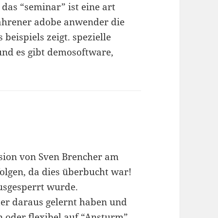
. das “seminar” ist eine art
fahrener adobe anwender die
eispiels zeigt. spezielle
und es gibt demosoftware,
sion von Sven Brencher am
folgen, da dies überbucht war!
ausgesperrt wurde.
lter daraus gelernt haben und
 oder flexibel auf “Ansturm”