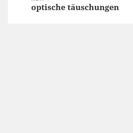
optische täuschungen
Next
post: