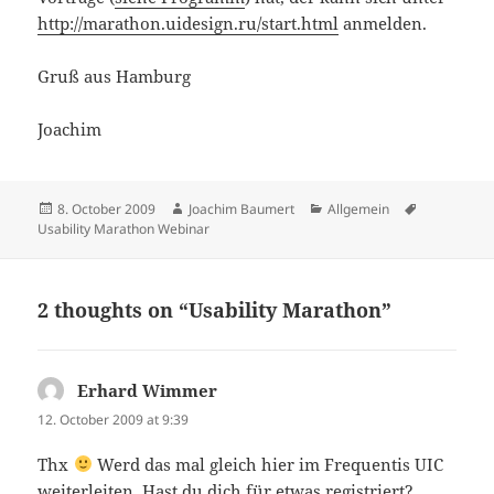
http://marathon.uidesign.ru/start.html
anmelden.
Gruß aus Hamburg
Joachim
Posted
Author
Categories
Tags
8. October 2009
Joachim Baumert
Allgemein
on
Usability Marathon Webinar
2 thoughts on “Usability Marathon”
Erhard Wimmer
says:
12. October 2009 at 9:39
Thx
Werd das mal gleich hier im Frequentis UIC
weiterleiten. Hast du dich für etwas registriert?