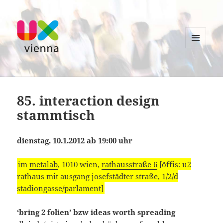
MENU
AND
UXvienna
WIDGETS
85. interaction design
stammtisch
dienstag, 10.1.2012 ab 19:00 uhr
im
metalab
, 1010 wien,
rathausstraße 6
[öffis: u2
rathaus mit ausgang josefstädter straße, 1/2/d
stadiongasse/parlament]
‘bring 2 folien’ bzw ideas worth spreading