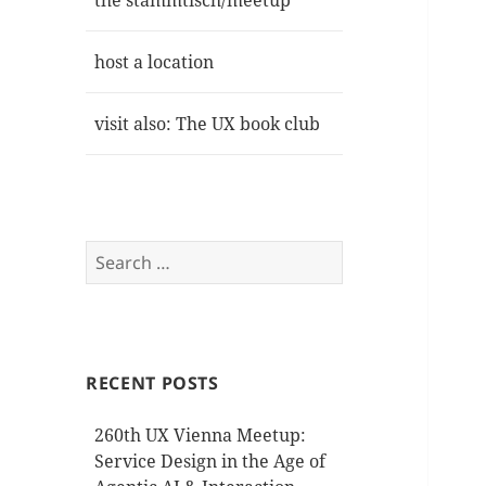
the stammtisch/meetup
host a location
visit also: The UX book club
Search
for:
RECENT POSTS
260th UX Vienna Meetup:
Service Design in the Age of