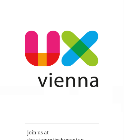
Im Gespräch: User Experience,
UXvienna
Service Design, Usability u.a.
join us at