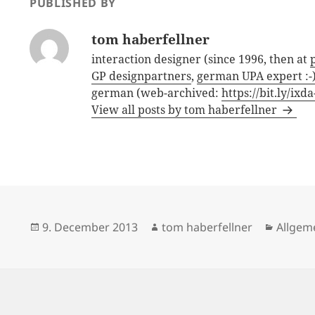
PUBLISHED BY
tom haberfellner
interaction designer (since 1996, then at
GP designpartners
,
german UPA expert :-
german (web-archived:
https://bit.ly/ixd
View all posts by tom haberfellner
Posted
Author
Catego
9. December 2013
tom haberfellner
Allgem
on