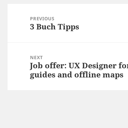
Post
navigation
PREVIOUS
3 Buch Tipps
Previous
post:
NEXT
Job offer: UX Designer fo
Next
guides and offline maps
post: