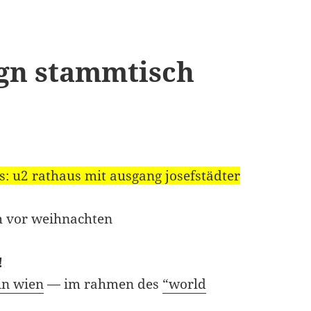
ign stammtisch
is: u2 rathaus mit ausgang josefstädter
ch vor weihnachten
!
in wien
— im rahmen des
“world