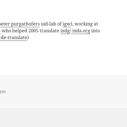
peter purgathofers
uid-lab of
igw
), working at
)
who helped 2005 translate
ixdg
/
ixda.org
into
a-de-translate
)
ries
ein