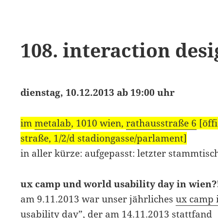
108. interaction des
dienstag, 10.12.2013 ab 19:00 uhr
im
metalab
, 1010 wien,
rathausstraße 6
[öff
straße, 1/2/d stadiongasse/parlament]
in aller kürze: aufgepasst: letzter stammtis
ux camp und world usability day in wien?
am 9.11.2013 war unser jährliches
ux camp 
usability day”
, der am 14.11.2013 stattfand