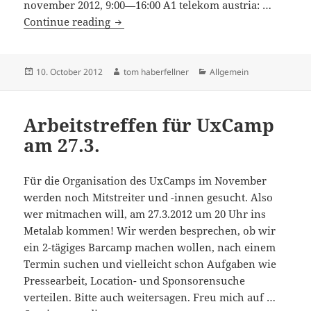
november 2012, 9:00—16:00 A1 telekom austria: …
UxCamp
Continue reading
&
frustikus-
preisverleihung
Posted
Author
Categories
10. October 2012
tom haberfellner
Allgemein
on
2012
Arbeitstreffen für UxCamp
am 27.3.
Für die Organisation des UxCamps im November
werden noch Mitstreiter und -innen gesucht. Also
wer mitmachen will, am 27.3.2012 um 20 Uhr ins
Metalab kommen! Wir werden besprechen, ob wir
ein 2-tägiges Barcamp machen wollen, nach einem
Termin suchen und vielleicht schon Aufgaben wie
Pressearbeit, Location- und Sponsorensuche
verteilen. Bitte auch weitersagen. Freu mich auf …