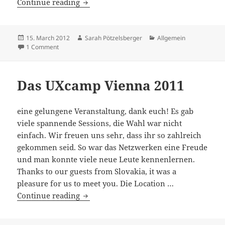
Arbeitstreffen
Continue reading
für
UxCamp
am
Posted
Author
Categories
15. March 2012
Sarah Pötzelsberger
Allgemein
on
on Arbeitstreffen für UxCamp am 27.3.
1 Comment
27.3.
Das UXcamp Vienna 2011
eine gelungene Veranstaltung, dank euch! Es gab
viele spannende Sessions, die Wahl war nicht
einfach. Wir freuen uns sehr, dass ihr so zahlreich
gekommen seid. So war das Netzwerken eine Freude
und man konnte viele neue Leute kennenlernen.
Thanks to our guests from Slovakia, it was a
pleasure for us to meet you. Die Location …
Das
Continue reading
UXcamp
Vienna