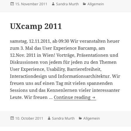
2011
Posted
Author
Categories
15. November 2011
Sandra Murth
Allgemein
on
UXcamp 2011
samstag, 12.11.2011, ab 09:30 Wir veranstalten heuer
zum 3. Mal das User Experience Barcamp, am
12.Nov. 2011 in Wien! Vorträge, Präsentationen und
Diskussionen von jedem für jeden zu den Themen
User Experience, Usability, Barrierefreiheit,
Interactiondesign und Informationsarchitektur. Wir
freuen uns auf einen Tag mit vielen spannenden
Sessions und das Kennenlernen vieler interessanter
UXcamp
Leute. Wir freuen …
Continue reading
2011
Posted
Author
Categories
10. October 2011
Sandra Murth
Allgemein
on