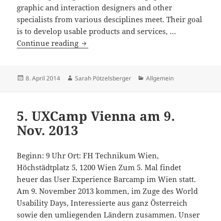
graphic and interaction designers and other
specialists from various desciplines meet. Their goal
is to develop usable products and services, …
UXCamp
Continue reading
Vienna
–
16th
Posted
Author
Categories
8. April 2014
Sarah Pötzelsberger
Allgemein
on
of
May
5. UXCamp Vienna am 9.
2014
Nov. 2013
Beginn: 9 Uhr Ort: FH Technikum Wien,
Höchstädtplatz 5, 1200 Wien Zum 5. Mal findet
heuer das User Experience Barcamp im Wien statt.
Am 9. November 2013 kommen, im Zuge des World
Usability Days, Interessierte aus ganz Österreich
sowie den umliegenden Ländern zusammen. Unser