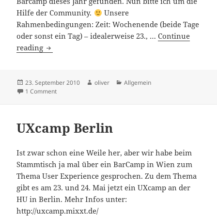
Barcamp dieses Jahr gefunden. Nun bitte ich um die
Hilfe der Community.
Unsere
Rahmenbedingungen: Zeit: Wochenende (beide Tage
oder sonst ein Tag) – idealerweise 23., …
Continue
Locationsuche
reading
für
UXcamp2010
(Update)
Posted
Author
Categories
23. September 2010
oliver
Allgemein
on
on Locationsuche für UXcamp2010 (Update)
1 Comment
UXcamp Berlin
Ist zwar schon eine Weile her, aber wir habe beim
Stammtisch ja mal über ein BarCamp in Wien zum
Thema User Experience gesprochen. Zu dem Thema
gibt es am 23. und 24. Mai jetzt ein UXcamp an der
HU in Berlin. Mehr Infos unter:
http://uxcamp.mixxt.de/