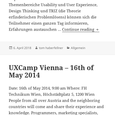
Themenbereiche Usability und User Experience,
Design Thinking und TRIZ (die Theorie
erfinderischen Problemlösens) können sich die
Teilnehmer einen ganzen Tag informieren,
UXCamp+
Erfahrungen austauschen …
Continue reading
Vienna
2018
Posted
Author
Categories
6. April 2018
tom haberfellner
Allgemein
on
UXCamp Vienna – 16th of
May 2014
Date: 16th of May 2014, 9:00 am Where: FH
Technikum Wien, Höchstädtplatz 5, 1200 Wien
People from all over Austria and the neighboring
countries will come and share their experience and
knowledge. Programmers, marketing specialists,