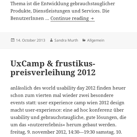
Thema ist die Entwicklung gebrauchstauglicher
Produkte, Dienstleistungen und Services. Die
5.
BenutzerInnen …
Continue reading
UXCamp
Vienna
am
Posted
Author
Categories
14. October 2013
Sandra Murth
Allgemein
on
9.
Nov.
UxCamp & frustikus-
2013
preisverleihung 2012
anlässlich des world usability day 2012 finden heuer
schon zum vierten mal wieder zwei besondere
events statt: user experience camp wien 2012 design
macht user-experience: eine ad hoc konferenz über
usability und gebrauchstaugliche, gute lösungen, die
um das »nutzererlebnis« herum gebaut werden.
freitag, 9. november 2012, 14:30—19:30 samstag, 10.